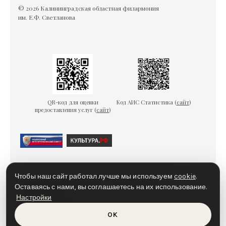
© 2026 Калининградская областная филармония
им. Е.Ф. Светланова
QR-код для оценки
Код АИС Статистика (
сайт
)
предоставления услуг (
сайт
)
Гарантии безопасности
Пользовательское соглашение
Чтобы наш сайт работал лучше мы используем
cookie
.
Политика конфиденциальности
Политика cookies
Оставаясь с нами, вы соглашаетесь на их использование.
Настройки
Доступная среда
OK