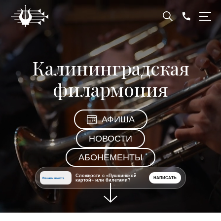
Калининградская
филармония
АФИША
НОВОСТИ
АБОНЕМЕНТЫ
Сложности с «Пушкинской
НАПИСАТЬ
Решаем вместе
картой» или билетами?