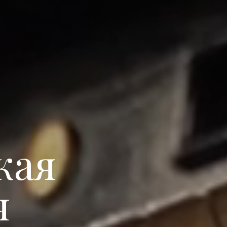
кая
я