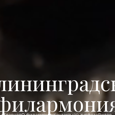
лининградс
филармони