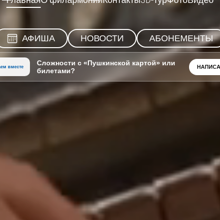
Главная
О филармонии
Контакты
3D-тур
Фото
Видео
АФИША
НОВОСТИ
АБОНЕМЕНТЫ
Сложности с «Пушкинской картой» или
НАПИСА
ем вместе
билетами?