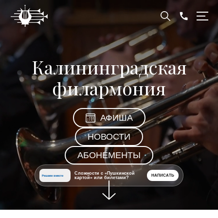
Калининградская
филармония
АФИША
НОВОСТИ
АБОНЕМЕНТЫ
Сложности с «Пушкинской
НАПИСАТЬ
Решаем вместе
картой» или билетами?