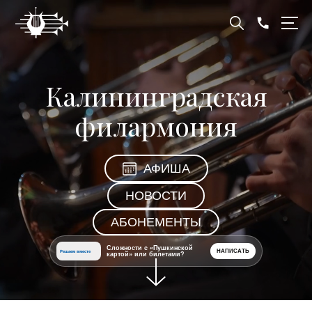
Калининградская
филармония
АФИША
НОВОСТИ
АБОНЕМЕНТЫ
Сложности с «Пушкинской
НАПИСАТЬ
Решаем вместе
картой» или билетами?