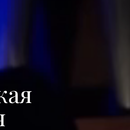
кая
я