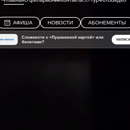
Главная
О филармонии
Контакты
3D-тур
Фото
Видео
АФИША
НОВОСТИ
АБОНЕМЕНТЫ
Сложности с «Пушкинской картой» или
НАПИСА
ем вместе
билетами?