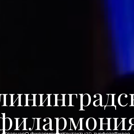
лининградс
филармони