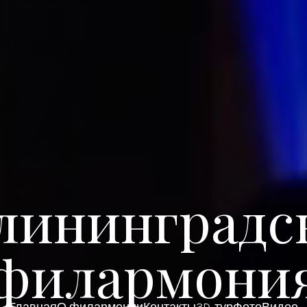
лининградс
филармони