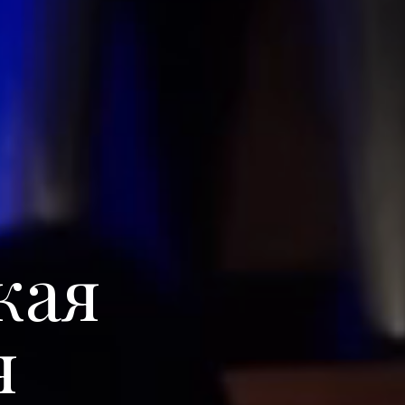
кая
я