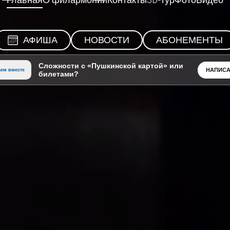
Главная
О филармонии
Контакты
3D-тур
Фото
Видео
АФИША
НОВОСТИ
АБОНЕМЕНТЫ
Сложности с «Пушкинской картой» или
НАПИСА
ем вместе
билетами?