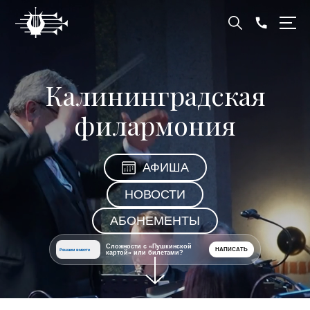
Калининградская
филармония
АФИША
НОВОСТИ
АБОНЕМЕНТЫ
Сложности с «Пушкинской
НАПИСАТЬ
Решаем вместе
картой» или билетами?