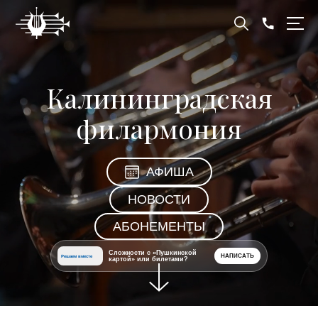
Калининградская
филармония
АФИША
НОВОСТИ
АБОНЕМЕНТЫ
Сложности с «Пушкинской
НАПИСАТЬ
Решаем вместе
картой» или билетами?