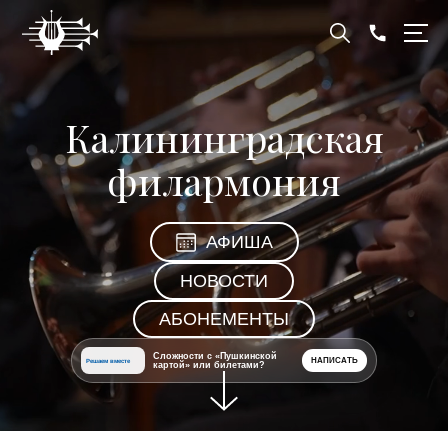
Калининградская
филармония
АФИША
НОВОСТИ
АБОНЕМЕНТЫ
Сложности с «Пушкинской
НАПИСАТЬ
Решаем вместе
картой» или билетами?