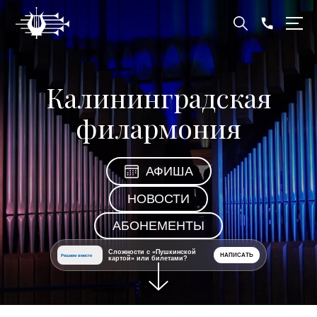
Калининградская
филармония
АФИША
НОВОСТИ
АБОНЕМЕНТЫ
Сложности с «Пушкинской
НАПИСАТЬ
Решаем вместе
картой» или билетами?