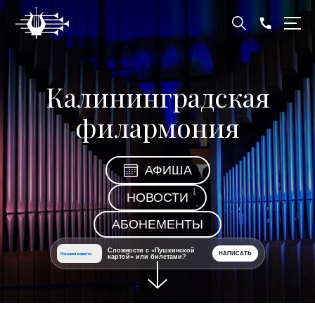
Калининградская
филармония
АФИША
НОВОСТИ
АБОНЕМЕНТЫ
Сложности с «Пушкинской
НАПИСАТЬ
Решаем вместе
картой» или билетами?