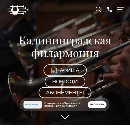
Калининградская
филармония
АФИША
НОВОСТИ
АБОНЕМЕНТЫ
Сложности с «Пушкинской
НАПИСАТЬ
Решаем вместе
картой» или билетами?