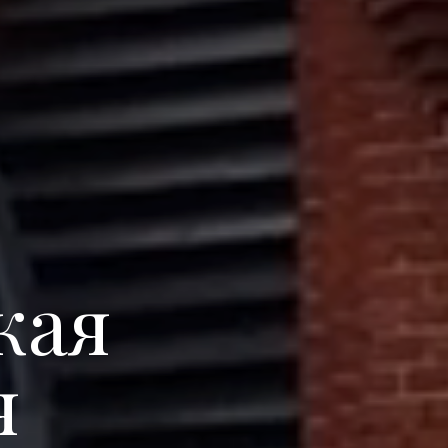
кая
я