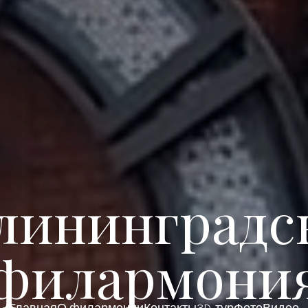
лининградс
филармони