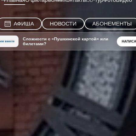
Главная
О филармонии
Контакты
3D-тур
Фото
Видео
АФИША
НОВОСТИ
АБОНЕМЕНТЫ
Сложности с «Пушкинской картой» или
НАПИСА
ем вместе
билетами?