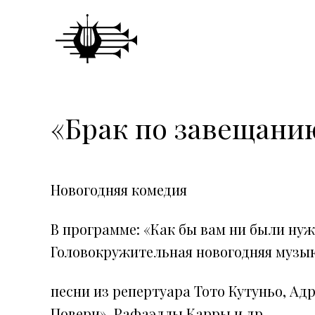
«Брак по завещани
Новогодняя комедия
В программе: «Как бы вам ни были нуж
Головокружительная новогодняя музы
песни из репертуара Тото Кутуньо, Адр
Повери», Рафаэллы Карры и др.