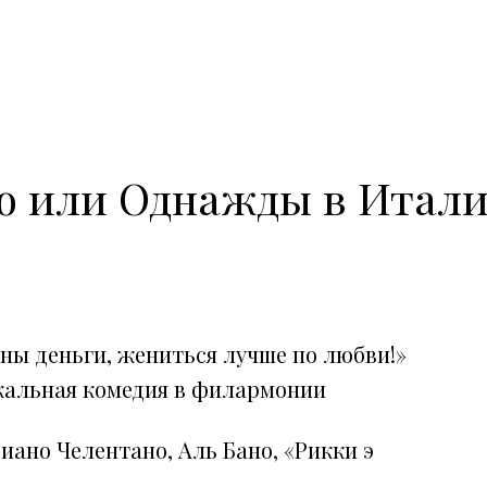
ю или Однажды в Итал
ны деньги, жениться лучше по любви!»
кальная комедия в филармонии
иано Челентано, Аль Бано, «Рикки э