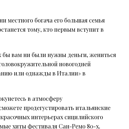
и местного богача его большая семья
останется тому, кто первым вступит в
ак бы вам ни были нужны деньги, жениться
з головокружительной новогодней
анию или однажды в Италии» в
окунетесь в атмосферу
сможете продегустировать итальянские
в красочных интерьерах сицилийского
мые хиты фестиваля Сан-Ремо 80-х.