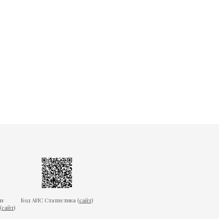
ки
Код АИС Статистика (
сайт
)
(
сайт
)