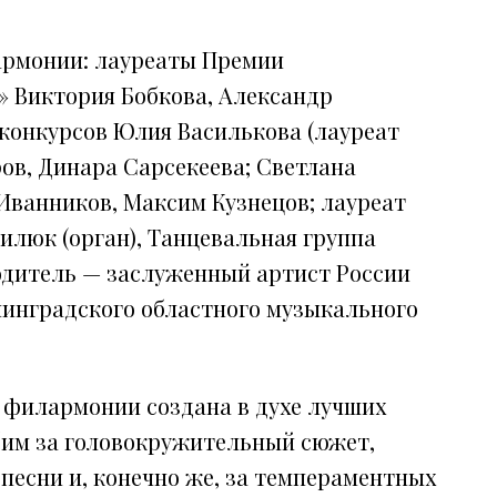
армонии: лауреаты Премии
 Виктория Бобкова, Александр
конкурсов Юлия Василькова (лауреат
ов, Динара Сарсекеева; Светлана
 Иванников, Максим Кузнецов; лауреат
люк (орган), Танцевальная группа
одитель — заслуженный артист России
нинградского областного музыкального
 филармонии создана в духе лучших
бим за головокружительный сюжет,
песни и, конечно же, за темпераментных