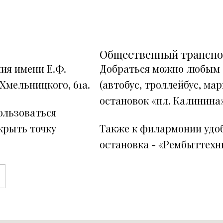
Общественный трансп
ия имени Е.Ф.
Добраться можно любым
 Хмельницкого, 61а.
(автобус, троллейбус, ма
остановок «пл. Калинина»
ользоваться
крыть точку
Также к филармонии удоб
остановка - «Рембыттехн