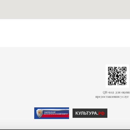
QR-код для оцен
предоставления услуг 