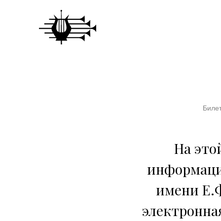
Билет
На это
информаци
имени Е.Ф
электронная