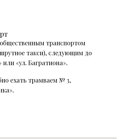
орт
 общественным транспортом
ршрутное такси), следующим до
 или «ул. Багратиона».
но ехать трамваем № 3,
ика».