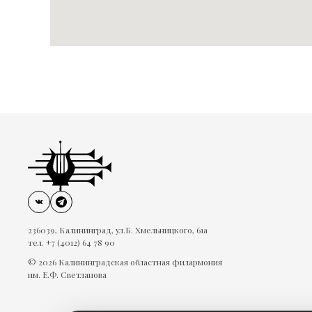
236039, Калининград, ул.Б. Хмельницкого, 61а
тел. +7 (4012) 64 78 90
© 2026 Калининградская областная филармония
им. Е.Ф. Светланова