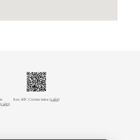
ки
Код АИС Статистика (
сайт
)
(
сайт
)