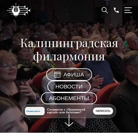
Калининградская
филармония
АФИША
НОВОСТИ
АБОНЕМЕНТЫ
Сложности с «Пушкинской
НАПИСАТЬ
Решаем вместе
картой» или билетами?