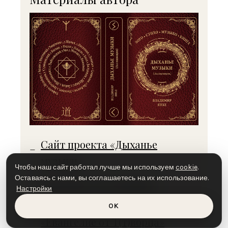
Сайт проекта «Дыханье
музыки»
Чтобы наш сайт работал лучше мы используем
cookie
.
Оставаясь с нами, вы соглашаетесь на их использование.
Описание двухтомника
Настройки
Материалы мистерии
OK
«Евангелие от Т(т)ворца»