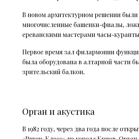
В новом архитектурном решении были 
многочисленные башенки-фиалы, ложн
ереванскими мастерами часы-куранты
Первое время зал филармонии функцио
была оборудована в алтарной части бы
зрительский балкон.
Орган и акустика
В 1982 году, через два года после от
«Ригер-Клосс» из города Крнов. Орган