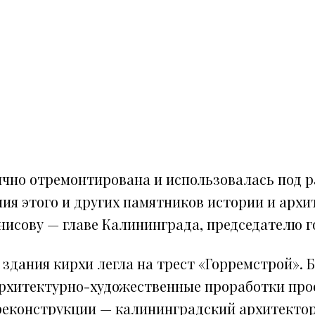
ично отремонтирована и использовалась под 
я этого и других памятников истории и архи
сову — главе Калининграда, председателю гори
здания кирхи легла на трест «Горремстрой». 
хитектурно-художественные проработки проек
реконструкции — калининградский архитектор