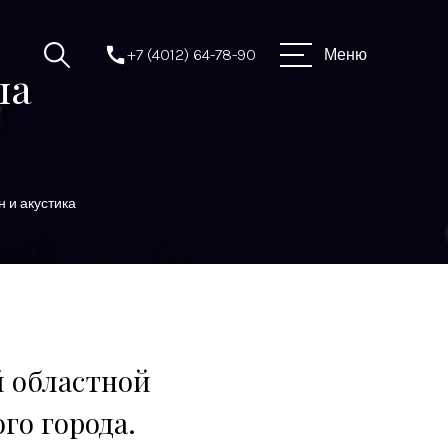
+7 (4012) 64-78-90
Меню
ла
н и акустика
й областной
го города.