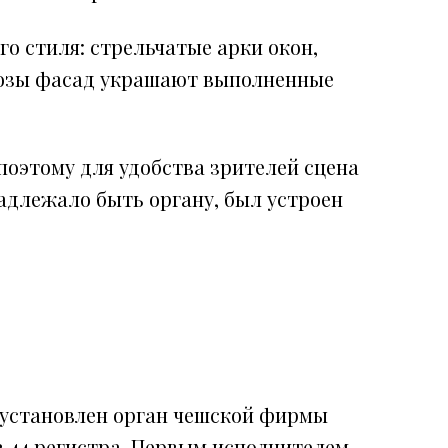
о стиля: стрельчатые арки окон,
розы фасад украшают выполненные
оэтому для удобства зрителей сцена
надлежало быть органу, был устроен
л установлен орган чешской фирмы
в 44 регистра. Первым исполнителем,