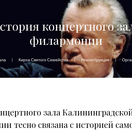
стория концертного за
филармонии
ала
Кирха Святого Семейства
Реконструкция
Орга
нцертного зала Калининградско
и тесно связана с историей само