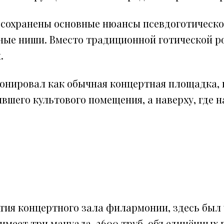
сохранены основные нюансы псевдоготическог
ые ниши. Вместо традиционной готической 
.
нировал как обычная концертная площадка, п
вшего культового помещения, а наверху, где 
крытия концертного зала филармонии, здесь бы
 имеет три мануала, 3600 труб, объединённых 