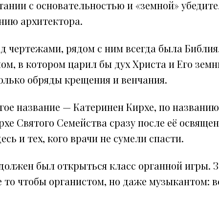
четании с основательностью и «земной» убеди
нию архитектора.
ад чертежами, рядом с ним всегда была Библия.
м, в котором царил бы дух Христа и Его земн
олько обряды крещения и венчания.
угое название — Катеринен Кирхе, по названи
ирхе Святого Семейства сразу после её освящ
сь и тех, кого врачи не сумели спасти.
а должен был открыться класс органной игры. 
е то чтобы органистом, но даже музыкантом: в