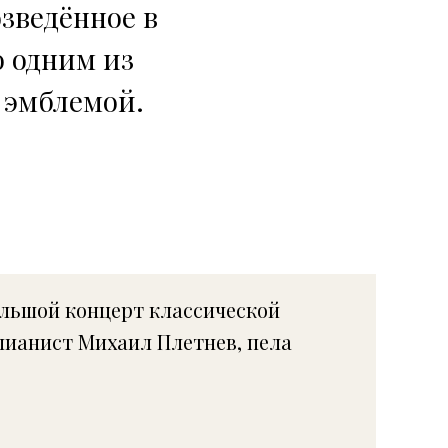
зведённое в
о одним из
 эмблемой.
большой концерт классической
пианист Михаил Плетнев, пела