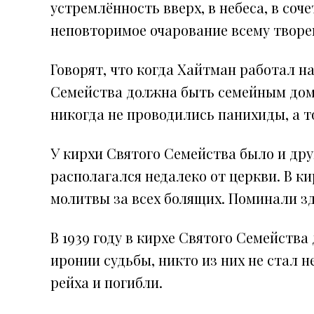
устремлённость вверх, в небеса, в со
неповторимое очарование всему творе
Говорят, что когда Хайтман работал н
Семейства должна быть семейным домо
никогда не проводились панихиды, а т
У кирхи Святого Семейства было и др
располагался недалеко от церкви. В к
молитвы за всех болящих. Поминали зде
В 1939 году в кирхе Святого Семейств
иронии судьбы, никто из них не стал н
рейха и погибли.