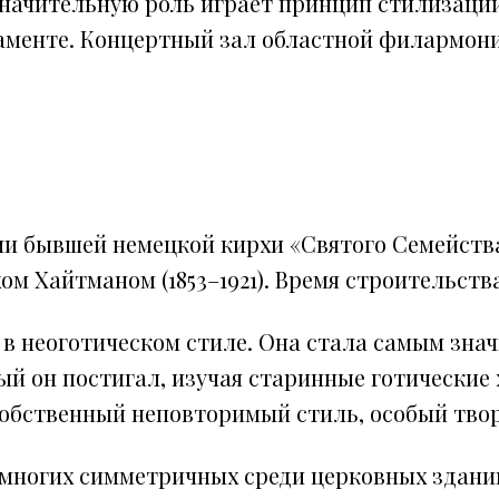
значительную роль играет принцип стилизаци
аменте. Концертный зал областной филармони
и бывшей немецкой кирхи «Святого Семейства
 Хайтманом (1853–1921). Время строительства
 в неоготическом стиле. Она стала самым зна
ый он постигал, изучая старинные готические
собственный неповторимый стиль, особый твор
емногих симметричных среди церковных здан