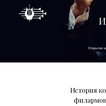
И
Открытие з
История ко
филармони