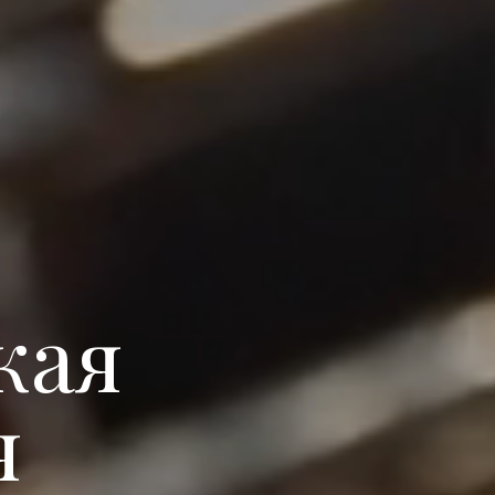
кая
я