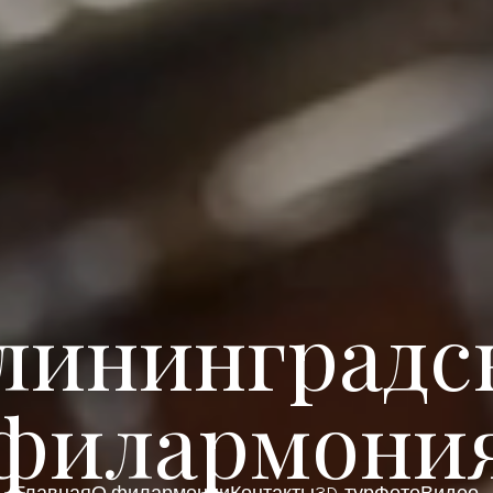
лининградс
филармони