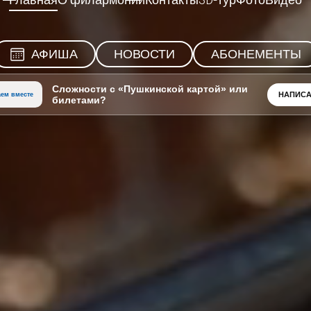
Главная
О филармонии
Контакты
3D-тур
Фото
Видео
АФИША
НОВОСТИ
АБОНЕМЕНТЫ
Сложности с «Пушкинской картой» или
НАПИСА
ем вместе
билетами?