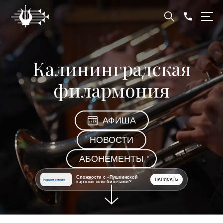
Калининградская
филармония
АФИША
НОВОСТИ
АБОНЕМЕНТЫ
Сложности с «Пушкинской
НАПИСАТЬ
Решаем вместе
картой» или билетами?