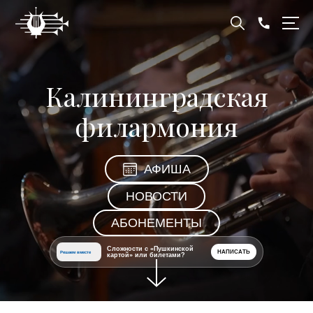
Калининградская
филармония
АФИША
НОВОСТИ
АБОНЕМЕНТЫ
Сложности с «Пушкинской
НАПИСАТЬ
Решаем вместе
картой» или билетами?