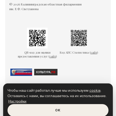
© 2026 Калининградская областная филармония
им. Е.Ф. Светланова
QR-код для оценки
Код АИС Статистика (
сайт
)
предоставления услуг (
сайт
)
Гарантии безопасности
Пользовательское соглашение
Чтобы наш сайт работал лучше мы используем
cookie
.
Политика конфиденциальности
Политика cookies
Оставаясь с нами, вы соглашаетесь на их использование.
Настройки
Доступная среда
OK