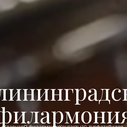
лининградс
филармони