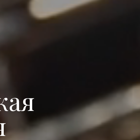
кая
я