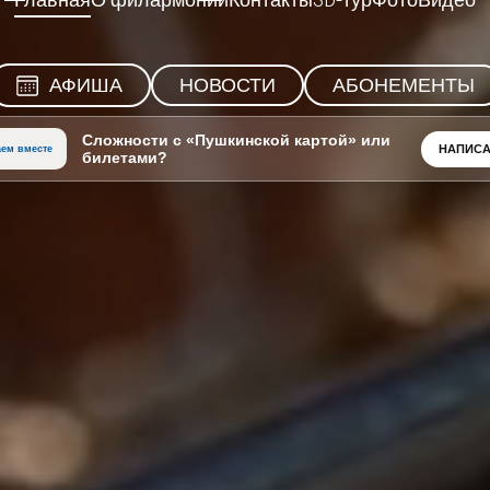
Главная
О филармонии
Контакты
3D-тур
Фото
Видео
АФИША
НОВОСТИ
АБОНЕМЕНТЫ
Сложности с «Пушкинской картой» или
НАПИСА
ем вместе
билетами?