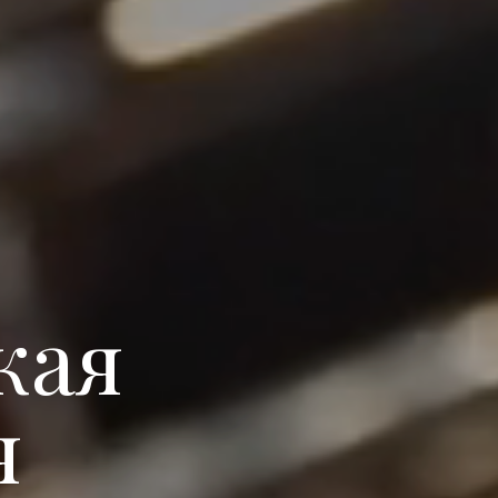
кая
я