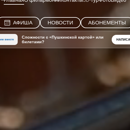
Главная
О филармонии
Контакты
3D-тур
Фото
Видео
АФИША
НОВОСТИ
АБОНЕМЕНТЫ
Сложности с «Пушкинской картой» или
НАПИСА
ем вместе
билетами?