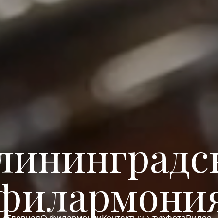
лининградс
филармони