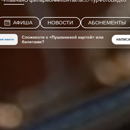
Главная
О филармонии
Контакты
3D-тур
Фото
Видео
АФИША
НОВОСТИ
АБОНЕМЕНТЫ
Сложности с «Пушкинской картой» или
НАПИСА
ем вместе
билетами?