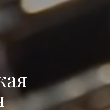
кая
я