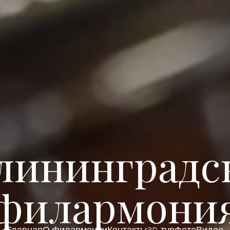
лининградс
филармони