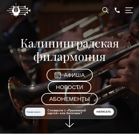
Калининградская
филармония
АФИША
НОВОСТИ
АБОНЕМЕНТЫ
Сложности с «Пушкинской
НАПИСАТЬ
Решаем вместе
картой» или билетами?