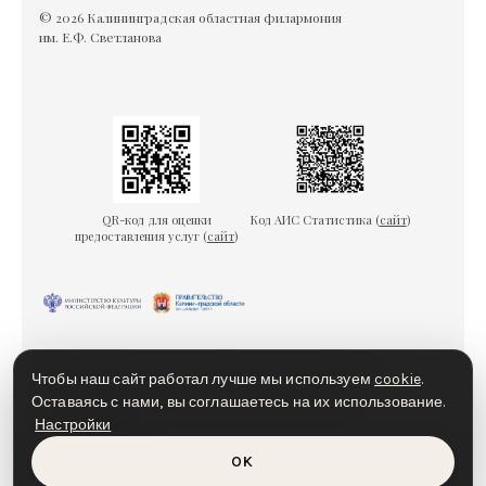
© 2026 Калининградская областная филармония
им. Е.Ф. Светланова
QR-код для оценки
Код АИС Статистика (
сайт
)
предоставления услуг (
сайт
)
Гарантии безопасности
Пользовательское соглашение
Чтобы наш сайт работал лучше мы используем
cookie
.
Политика конфиденциальности
Политика cookies
Оставаясь с нами, вы соглашаетесь на их использование.
Настройки
Доступная среда
OK