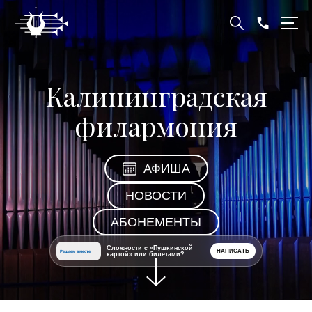
Калининградская
филармония
АФИША
НОВОСТИ
АБОНЕМЕНТЫ
Сложности с «Пушкинской
НАПИСАТЬ
Решаем вместе
картой» или билетами?