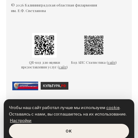
© 2026 Калининградская областная филармония
им. Е.Ф. Светланова
QR-код для оценки
Код АИС Статистика (
сайт
)
предоставления услуг (
сайт
)
Гарантии безопасности
Пользовательское соглашение
Чтобы наш сайт работал лучше мы используем
cookie
.
Политика конфиденциальности
Политика cookies
Оставаясь с нами, вы соглашаетесь на их использование.
Настройки
Доступная среда
OK