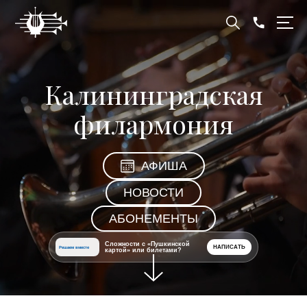
Калининградская
филармония
АФИША
НОВОСТИ
АБОНЕМЕНТЫ
Сложности с «Пушкинской
НАПИСАТЬ
Решаем вместе
картой» или билетами?