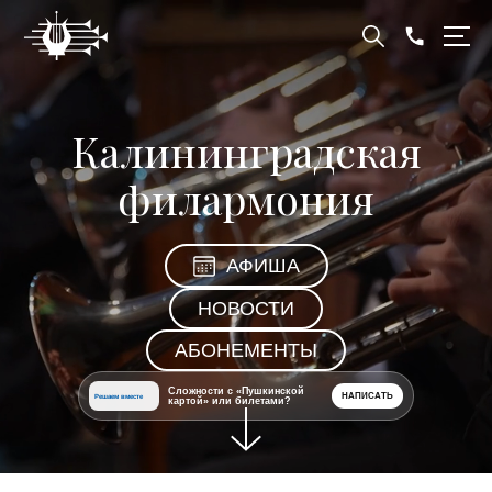
Калининградская
филармония
АФИША
НОВОСТИ
АБОНЕМЕНТЫ
Сложности с «Пушкинской
НАПИСАТЬ
Решаем вместе
картой» или билетами?