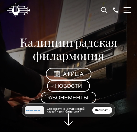
Калининградская
филармония
АФИША
НОВОСТИ
АБОНЕМЕНТЫ
Сложности с «Пушкинской
НАПИСАТЬ
Решаем вместе
картой» или билетами?