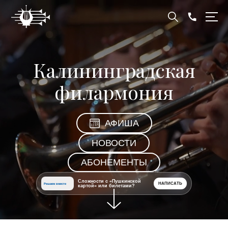
Калининградская
филармония
АФИША
НОВОСТИ
АБОНЕМЕНТЫ
Сложности с «Пушкинской
НАПИСАТЬ
Решаем вместе
картой» или билетами?