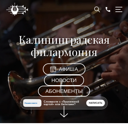
Калининградская
филармония
АФИША
НОВОСТИ
АБОНЕМЕНТЫ
Сложности с «Пушкинской
НАПИСАТЬ
Решаем вместе
картой» или билетами?