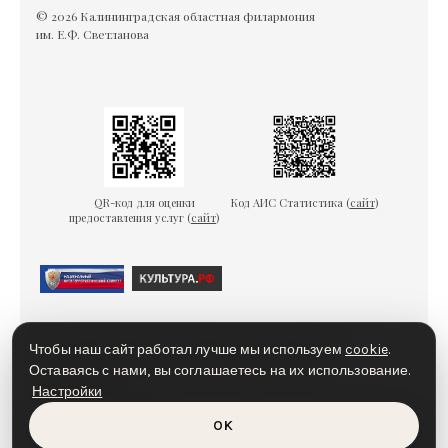
© 2026 Калининградская областная филармония
им. Е.Ф. Светланова
QR-код для оценки
Код АИС Статистика (
сайт
)
предоставления услуг (
сайт
)
Гарантии безопасности
Пользовательское соглашение
Чтобы наш сайт работал лучше мы используем
cookie
.
Политика конфиденциальности
Политика cookies
Оставаясь с нами, вы соглашаетесь на их использование.
Настройки
Доступная среда
OK