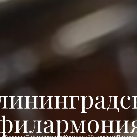
лининградс
филармони