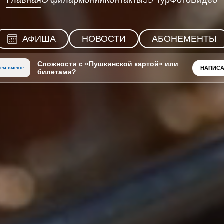
Главная
О филармонии
Контакты
3D-тур
Фото
Видео
АФИША
НОВОСТИ
АБОНЕМЕНТЫ
Сложности с «Пушкинской картой» или
НАПИСА
ем вместе
билетами?