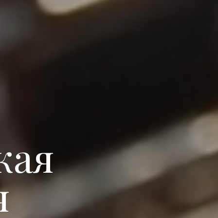
кая
я