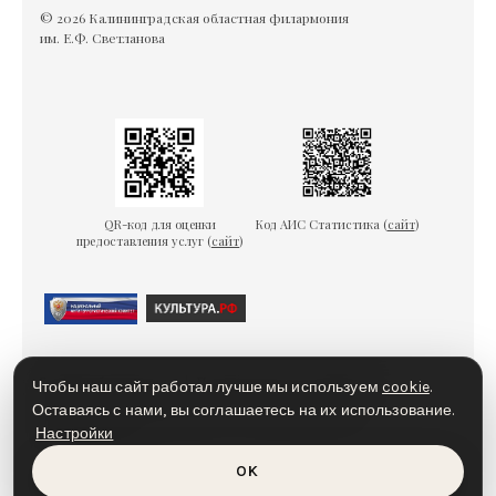
© 2026 Калининградская областная филармония
им. Е.Ф. Светланова
QR-код для оценки
Код АИС Статистика (
сайт
)
предоставления услуг (
сайт
)
Гарантии безопасности
Пользовательское соглашение
Чтобы наш сайт работал лучше мы используем
cookie
.
Политика конфиденциальности
Политика cookies
Оставаясь с нами, вы соглашаетесь на их использование.
Настройки
Доступная среда
OK