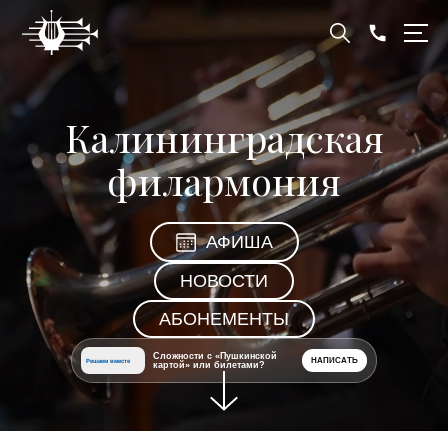
Калининградская
филармония
АФИША
НОВОСТИ
АБОНЕМЕНТЫ
Сложности с «Пушкинской
НАПИСАТЬ
Решаем вместе
картой» или билетами?