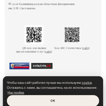
© 2026 Калининградская областная филармония
им. Е.Ф. Светланова
QR-код для оценки
Код АИС Статистика (
сайт
)
предоставления услуг (
сайт
)
Гарантии безопасности
Пользовательское соглашение
Чтобы наш сайт работал лучше мы используем
cookie
.
Политика конфиденциальности
Политика cookies
Оставаясь с нами, вы соглашаетесь на их использование.
Настройки
Доступная среда
OK