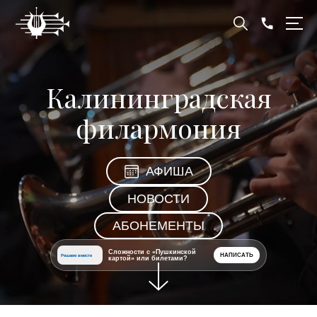
Калининградская
филармония
АФИША
НОВОСТИ
АБОНЕМЕНТЫ
Сложности с «Пушкинской
НАПИСАТЬ
Решаем вместе
картой» или билетами?