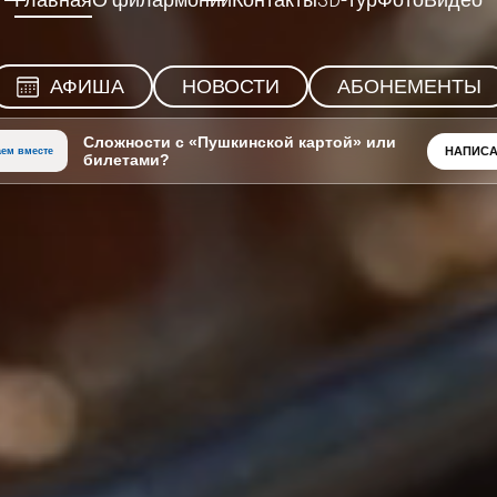
Главная
О филармонии
Контакты
3D-тур
Фото
Видео
АФИША
НОВОСТИ
АБОНЕМЕНТЫ
Сложности с «Пушкинской картой» или
НАПИСА
ем вместе
билетами?