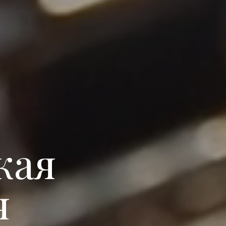
кая
я