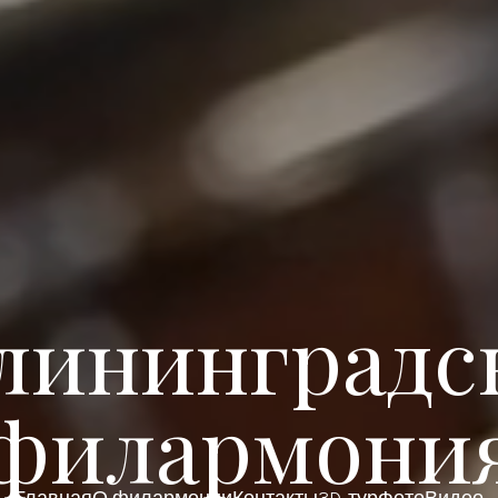
лининградс
филармони