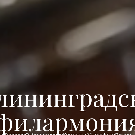
лининградс
филармони