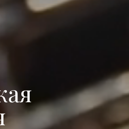
кая
я