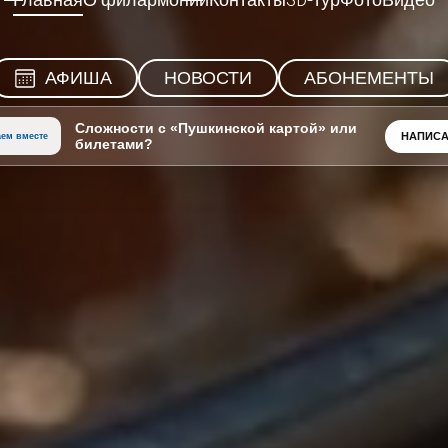
Главная
О филармонии
Контакты
3D-тур
Фото
Видео
АФИША
НОВОСТИ
АБОНЕМЕНТЫ
Сложности с «Пушкинской картой» или
НАПИСА
ем вместе
билетами?