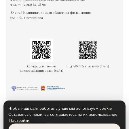
тел. +7 (4012) 64 78 90
© 2026 Калининградская областная филармония
им. Е.Ф. Светланова
QR-код для оценки
Код АИС Статистика (
сайт
)
предоставления услуг (
сайт
)
Гарантии безопасности
Пользовательское соглашение
Чтобы наш сайт работал лучше мы используем
cookie
.
Политика конфиденциальности
Политика cookies
Оставаясь с нами, вы соглашаетесь на их использование.
Настройки
Доступная среда