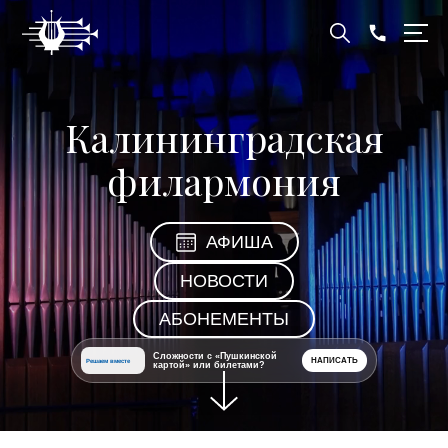
Калининградская
филармония
АФИША
НОВОСТИ
АБОНЕМЕНТЫ
Сложности с «Пушкинской
НАПИСАТЬ
Решаем вместе
картой» или билетами?