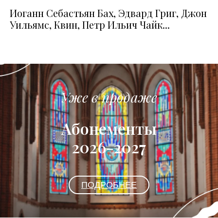
Иоганн Себастьян Бах, Эдвард Григ, Джон
Уильямс, Квин, Петр Ильич Чайк...
Уже в продаже
Абонементы
2026-2027
ПОДРОБНЕЕ