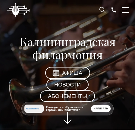
Калининградская
филармония
АФИША
НОВОСТИ
АБОНЕМЕНТЫ
Сложности с «Пушкинской
НАПИСАТЬ
Решаем вместе
картой» или билетами?