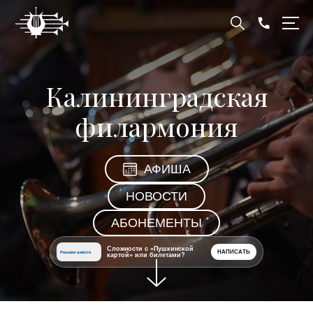
Калининградская
филармония
АФИША
НОВОСТИ
АБОНЕМЕНТЫ
Сложности с «Пушкинской
НАПИСАТЬ
Решаем вместе
картой» или билетами?