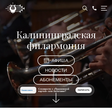
Калининградская
филармония
АФИША
НОВОСТИ
АБОНЕМЕНТЫ
Сложности с «Пушкинской
НАПИСАТЬ
Решаем вместе
картой» или билетами?