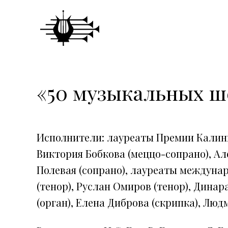
«50 музыкальных ше
Исполнители: лауреаты Премии Калин
Виктория Бобкова (меццо-сопрано), Ал
Полевая (сопрано), лауреаты междуна
(тенор), Руслан Омиров (тенор), Дина
(орган), Елена Диброва (скрипка), Люд