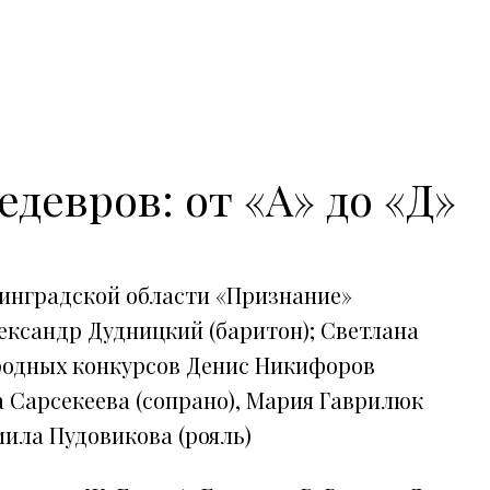
девров: от «А» до «Д»
инградской области «Признание»
ександр Дудницкий (баритон); Светлана
родных конкурсов Денис Никифоров
ра Сарсекеева (сопрано), Мария Гаврилюк
мила Пудовикова (рояль)