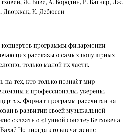
етховен, Ж. Бизе, А. Бородин, Р. Вагнер, Дж.
 А. Дворжак, К. Дебюсси
кл концертов программы филармонии
лючающих рассказы о самых популярных
словно, только малой их части.
 на тех, кто только познаёт мир
еломаны и профессионалы, уверены,
нцертах. Формат программ рассчитан на
сован в развитии своей музыкальной
ожно сказать о «Лунной сонате» Бетховена
 Баха? Но иногда это впечатление