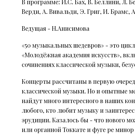
В программе: И.С. Бах, В. Беллини, Л. Б
Верди, А. Вивальди, Э. Григ, И. Брамс,
Ведущая - Н.Анисимова
«50 музыкальных шедевров» - это ци
«Молодёжная академия искусств», вк
сочинениях классической музыки, безу
Концерты рассчитаны в первую очередь
классической музыки. Но и опытные м
найдут много интересного в наших ко
любого, кто любит музыку и заинтере
эрудиции. Казалось бы - что нового м
или органной Токкате и фуге ре минор