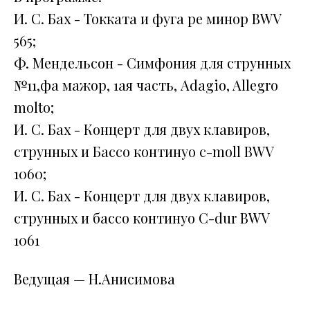
И. С. Бах - Токката и фуга ре минор BWV
565;
Ф. Мендельсон - Симфония для струнных
№11,фа мажор, 1ая часть, Adagio, Allegro
molto;
И. С. Бах - Концерт для двух клавиров,
струнных и Бассо континуо c-moll BWV
1060;
И. С. Бах - Концерт для двух клавиров,
струнных и бассо континуо C-dur BWV
1061
Ведущая — Н.Анисимова