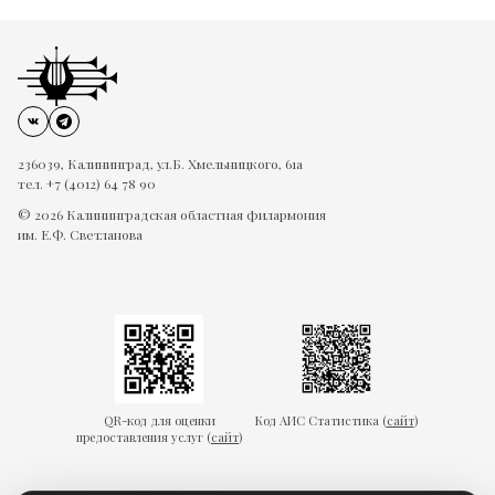
236039, Калининград, ул.Б. Хмельницкого, 61а
тел. +7 (4012) 64 78 90
© 2026 Калининградская областная филармония
им. Е.Ф. Светланова
QR-код для оценки
Код АИС Статистика (
сайт
)
предоставления услуг (
сайт
)