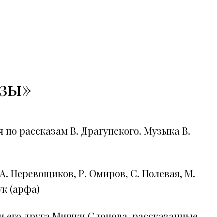
зы»
по рассказам В. Драгунского. Музыка В.
А. Перевощиков, Р. Омиров, С. Полевая, М.
ук (арфа)
 его друга Мишки Слонова, рассказанные