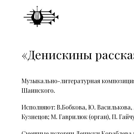
«Денискины расска
Музыкально-литературная композиция 
Шаинского.
Исполняют: В.Бобкова, Ю. Василькова, 
Кузнецов; М. Гаврилюк (орган), П. Гайч
Смешные истории Дениски Кораблева и