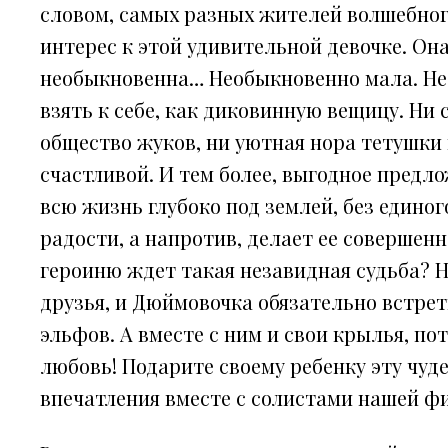
словом, самых разных жителей волшебног
интерес к этой удивительной девочке. Он
необыкновенна… Необыкновенно мала. Нео
взять к себе, как диковинную вещицу. Ни 
общество жуков, ни уютная нора тетушки
счастливой. И тем более, выгодное предл
всю жизнь глубоко под землей, без единог
радости, а напротив, делает ее совершен
героиню ждет такая незавидная судьба? 
друзья, и Дюймовочка обязательно встрет
эльфов. А вместе с ним и свои крылья, по
любовь! Подарите своему ребенку эту чуд
впечатления вместе с солистами нашей ф