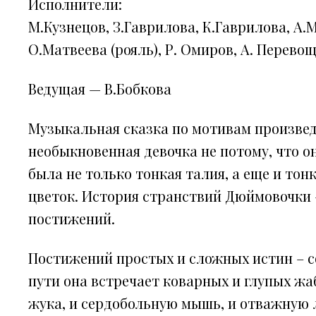
Исполнители:
М.Кузнецов, З.Гаврилова, К.Гаврилова, А.
О.Матвеева (рояль), Р. Омиров, А. Перево
Ведущая — В.Бобкова
Музыкальная сказка по мотивам произвед
необыкновенная девочка не потому, что о
была не только тонкая талия, а еще и тон
цветок. История странствий Дюймовочки 
постижений.
Постижений простых и сложных истин – с
пути она встречает коварных и глупых ж
жука, и сердобольную мышь, и отважную л