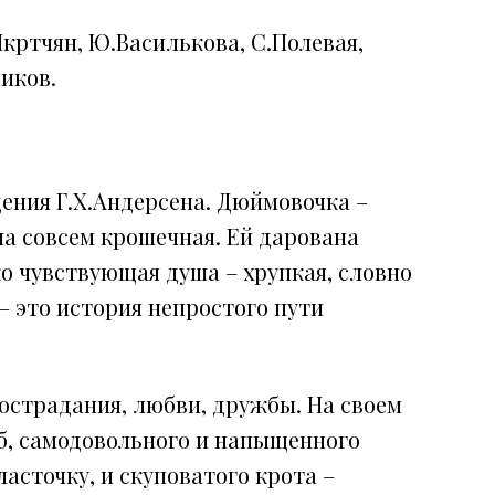
Мкртчян, Ю.Василькова, С.Полевая,
щиков.
ения Г.Х.Андерсена. Дюймовочка –
на совсем крошечная. Ей дарована
ко чувствующая душа – хрупкая, словно
– это история непростого пути
острадания, любви, дружбы. На своем
аб, самодовольного и напыщенного
асточку, и скуповатого крота –