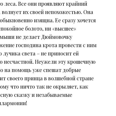
о леса. Все они проявляют крайний
а волнует их своей непохожестью. Она
быкновенно изящна. Ее сразу хочется
спокойное болото, ни «высшее»
 мыши не делает Дюймовочку
ожение господина крота провести с ним
о лучика света – не приносит ей
но несчастной. Неужели эту крошечную
Но на помощь уже спешат добрые
ит своего принца в волшебной стране
тому что ничто так не окрыляет, как
есную сказку и незабываемые
илармонии!