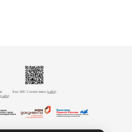
ки
Код АИС Статистика (
сайт
)
(
сайт
)