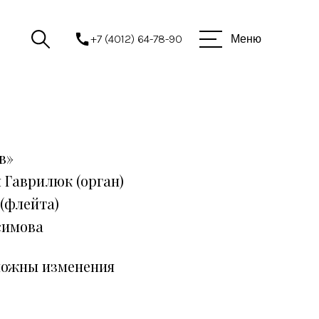
+7 (4012) 64-78-90
Меню
в»
 Гаврилюк (орган)
 (флейта)
симова
можны изменения