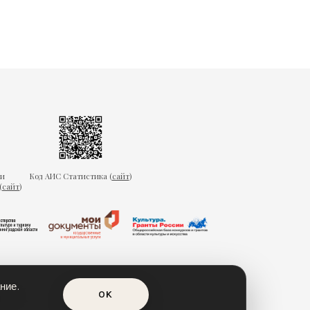
ки
Код АИС Статистика (
сайт
)
(
сайт
)
ние.
OK
еда