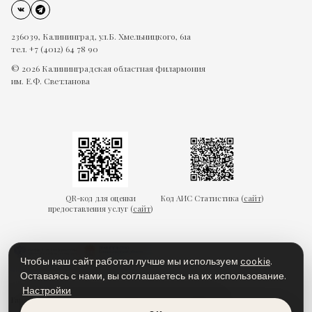
236039, Калининград, ул.Б. Хмельницкого, 61а
тел. +7 (4012) 64 78 90
© 2026 Калининградская областная филармония
им. Е.Ф. Светланова
QR-код для оценки
Код АИС Статистика (
сайт
)
предоставления услуг (
сайт
)
Чтобы наш сайт работал лучше мы используем
cookie
.
Оставаясь с нами, вы соглашаетесь на их использование.
Настройки
Гарантии безопасности
Пользовательское соглашение