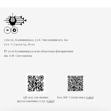
236039, Калининград, ул.Б. Хмельницкого, 61а
тел. +7 (4012) 64 78 90
© 2026 Калининградская областная филармония
им. Е.Ф. Светланова
QR-код для оценки
Код АИС Статистика (
сайт
)
предоставления услуг (
сайт
)