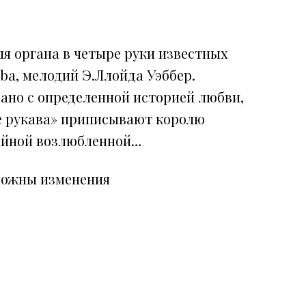
я органа в четыре руки известных
bba, мелодий Э.Ллойда Уэббер.
зано с определенной историей любви,
е рукава» приписывают королю
 тайной возлюбленной…
можны изменения