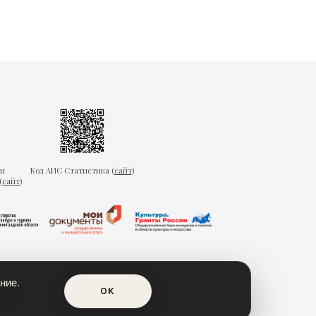
ки
Код АИС Статистика (
сайт
)
(
сайт
)
ние.
OK
еда