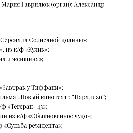
 Мария Гаврилюк (орган); Александр
 «Серенада Солнечной долины»;
, из к/ф «Кулик»;
на и женщина»;
 «Завтрак у Тиффани»;
ильма «Новый кинотеатр “Парадизо”;
ф «Тегеран- 43»;
ии из к/ф «Обыкновенное чудо»;
ф «Судьба резидента»;