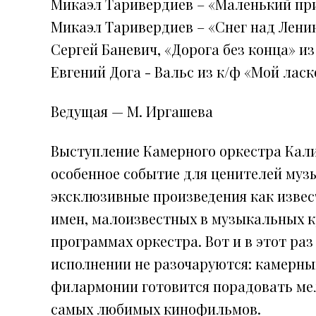
Микаэл Таривердиев – «Маленький при
Микаэл Таривердиев – «Снег над Лени
Сергей Баневич, «Дорога без конца» и
Евгений Дога - Вальс из к/ф «Мой лас
Ведущая — М. Иргашева
Выступление Камерного оркестра Кал
особенное событие для ценителей муз
эксклюзивные произведения как извес
имен, малоизвестных в музыкальных к
программах оркестра. Вот и в этот ра
исполнении не разочаруются: камерны
филармонии готовится порадовать ме
самых любимых кинофильмов.