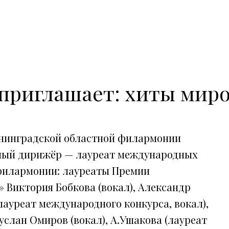
приглашает: хиты миро
ининградской областной филармонии
вный дирижёр — лауреат международных
 филармонии: лауреаты Премии
 Виктория Бобкова (вокал), Александр
лауреат международного конкурса, вокал),
слан Омиров (вокал), А.Ушакова (лауреат