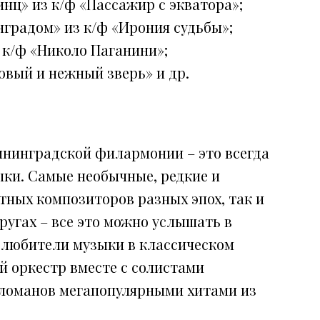
нц» из к/ф «Пассажир с экватора»;
нградом» из к/ф «Ирония судьбы»;
з к/ф «Николо Паганини»;
ковый и нежный зверь» и др.
ининградской филармонии – это всегда
ыки. Самые необычные, редкие и
тных композиторов разных эпох, так и
ругах – все это можно услышать в
з любители музыки в классическом
й оркестр вместе с солистами
ломанов мегапопулярными хитами из