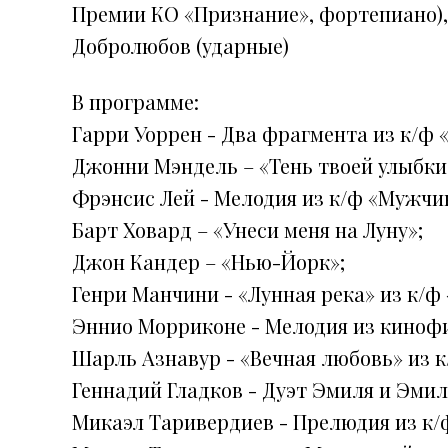
Премии КО «Признание», фортепиано),
Добролюбов (ударные)
В программе:
Гарри Уоррен - Два фрагмента из к/ф
Джонни Мэндель – «Тень твоей улыбки»
Фрэнсис Лей - Мелодия из к/ф «Мужчи
Барт Ховард – «Унеси меня на Луну»;
Джон Кандер – «Нью-Йорк»;
Генри Манчини - «Лунная река» из к/ф
Эннио Морриконе - Мелодия из киноф
Шарль Азнавур - «Вечная любовь» из к/
Геннадий Гладков - Дуэт Эмиля и Эмил
Микаэл Таривердиев - Прелюдия из к/